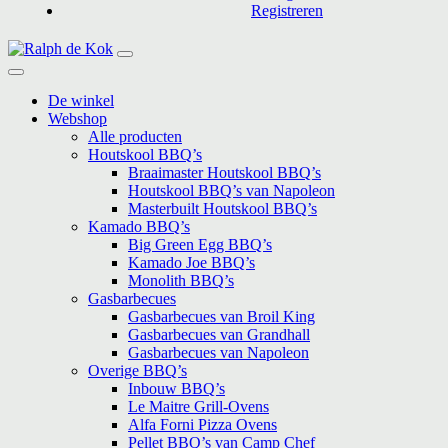
Registreren
Hoofdnavigatie
De winkel
Webshop
Alle producten
Houtskool BBQ’s
Braaimaster Houtskool BBQ’s
Houtskool BBQ’s van Napoleon
Masterbuilt Houtskool BBQ’s
Kamado BBQ’s
Big Green Egg BBQ’s
Kamado Joe BBQ’s
Monolith BBQ’s
Gasbarbecues
Gasbarbecues van Broil King
Gasbarbecues van Grandhall
Gasbarbecues van Napoleon
Overige BBQ’s
Inbouw BBQ’s
Le Maitre Grill-Ovens
Alfa Forni Pizza Ovens
Pellet BBQ’s van Camp Chef