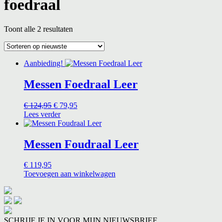
foedraal
Gesorteerd
Toont alle 2 resultaten
op
nieuwste
Aanbieding!
Messen Foedraal Leer
Oorspronkelijke
Huidige
€
124,95
€
79,95
prijs
prijs
Lees verder
was:
is:
€ 124,95.
€ 79,95.
Messen Foudraal Leer
€
119,95
Toevoegen aan winkelwagen
SCHRIJF JE IN VOOR MIJN NIEUWSBRIEF