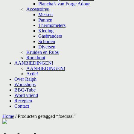
Plancha’s van Forge Adour
Accessoires
Messen
Pannen
Thermometers
Kleding
Gasbranders
Schorten
Diversen
Kruiden en Rubs
Rookhout
AANBIEDINGEN!
AANBIEDINGEN!
Actie!
Over Ralph
Workshops
BBQ-Tube
Word vriend
Recepten
Contact
Home
/ Producten getagged “foedraal”